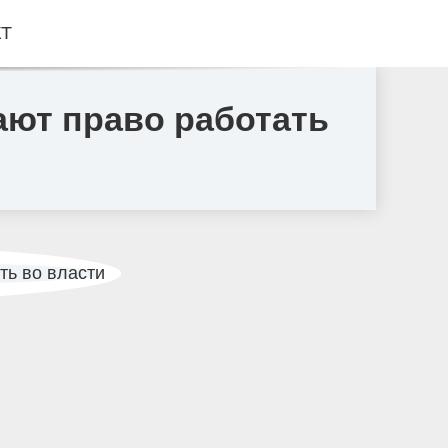
КТ
ают право работать