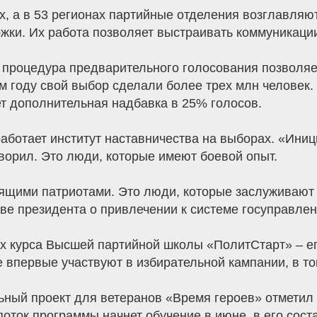
х, а в 53 регионах партийные отделения возглавляют
ки. Их работа позволяет выстраивать коммуникаци
о процедура предварительного голосования позволяе
ом году свой выбор сделали более трех млн человек.
т дополнительная надбавка в 25% голосов.
аботает институт наставничества на выборах. «Ини
ворил. Это люди, которые имеют боевой опыт.
ящими патриотами. Это люди, которые заслуживают с
иве президента о привлечении к системе госуправле
ах курса Высшей партийной школы «ПолитСтарт» – е
 впервые участвуют в избирательной кампании, в т
ьный проект для ветеранов «Время героев» отметил 
поток программы начнет обучение в июне, в его сос