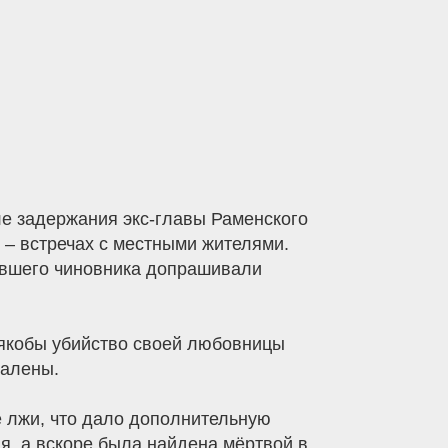
е задержания экс-главы Раменского
 – встречах с местными жителями.
бывшего чиновника допрашивали
 якобы убийство своей любовницы
далены.
е лжи, что дало дополнительную
ая, а вскоре была найдена мёртвой в