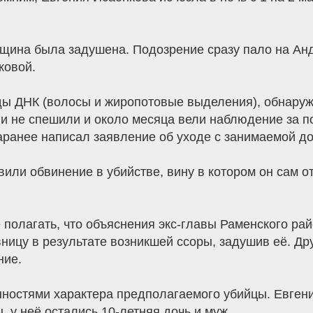
нщина была задушена. Подозрение сразу пало на Анд
ковой.
ды ДНК (волосы и жиропотовые выделения), обнару
и не спешили и около месяца вели наблюдение за п
 заранее написал заявление об уходе с занимаемой д
или обвинение в убийстве, вину в котором он сам от
 полагать, что объяснения экс-главы Раменского рай
ицу в результате возникшей ссоры, задушив её. Др
ние.
ностями характера предполагаемого убийцы. Евген
у неё остались 10-летняя дочь и муж.