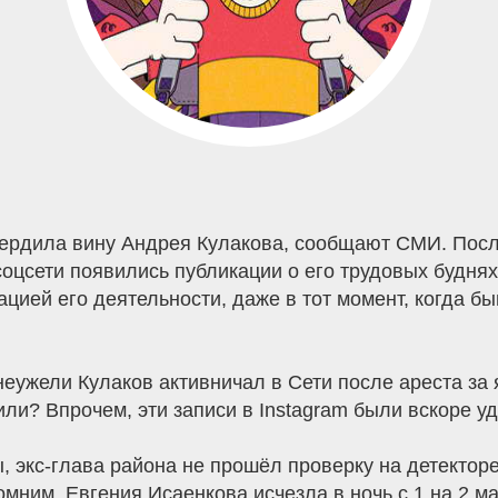
ердила вину Андрея Кулакова, сообщают СМИ. Посл
соцсети появились публикации о его трудовых буднях
ацией его деятельности, даже в тот момент, когда 
неужели Кулаков активничал в Сети после ареста за
или? Впрочем, эти записи в Instagram были вскоре у
 экс-глава района не прошёл проверку на детектор
мним, Евгения Исаенкова исчезла в ночь с 1 на 2 м