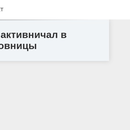
КТ
 активничал в
бовницы