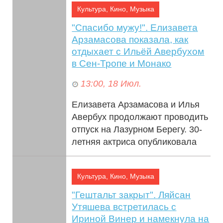
Культура, Кино, Музыка
"Спасибо мужу!". Елизавета
Арзамасова показала, как
отдыхает с Ильёй Авербухом
в Сен-Тропе и Монако
13:00, 18 Июл.
Елизавета Арзамасова и Илья
Авербух продолжают проводить
отпуск на Лазурном Берегу. 30-
летняя актриса опубликовала
новые фото и видео из
путешествия,...
Культура, Кино, Музыка
"Гештальт закрыт". Ляйсан
Утяшева встретилась с
Ириной Винер и намекнула на