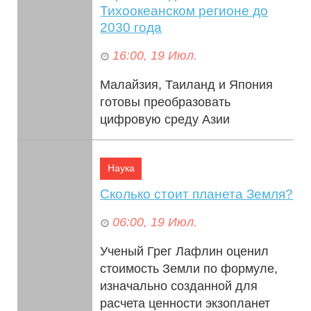
Тихоокеанском регионе до
2030 года
16:00, 19 Июл.
Малайзия, Таиланд и Япония
готовы преобразовать
цифровую среду Азии
благодаря беспрецедентному
росту числа центров обработки
Наука
данных. Что подпитывает ...
Сколько стоит планета Земля?
06:00, 19 Июл.
Ученый Грег Лафлин оценил
стоимость Земли по формуле,
изначально созданной для
расчета ценности экзопланет