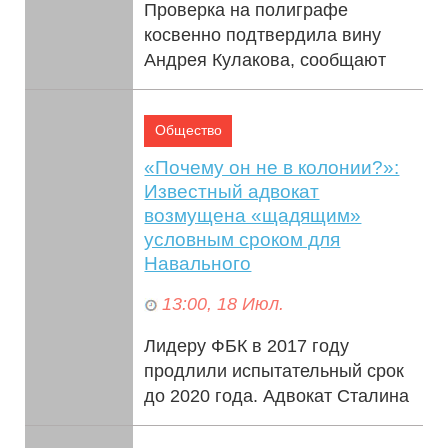
Проверка на полиграфе
косвенно подтвердила вину
Андрея Кулакова, сообщают
СМИ. После задержания экс-
главы Раменского района, на
Общество
странице подозреваемо...
«Почему он не в колонии?»:
Известный адвокат
возмущена «щадящим»
условным сроком для
Навального
13:00, 18 Июл.
Лидеру ФБК в 2017 году
продлили испытательный срок
до 2020 года. Адвокат Сталина
Гуревич вновь призывает МВД
обратить пристальное внимание