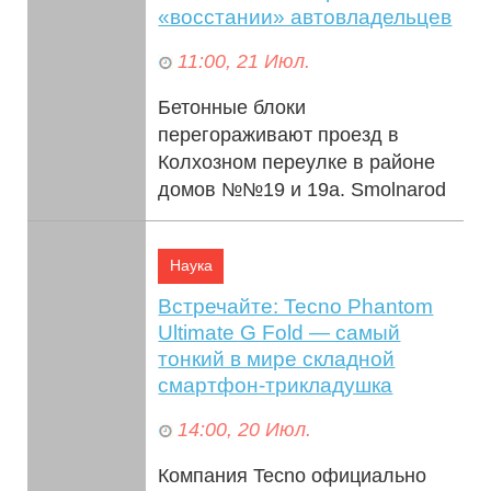
«восстании» автовладельцев
11:00, 21 Июл.
Бетонные блоки
перегораживают проезд в
Колхозном переулке в районе
домов №№19 и 19а. Smolnarod
попытался разобраться в
истории соседских «войн&#...
Наука
Встречайте: Tecno Phantom
Ultimate G Fold — самый
тонкий в мире складной
смартфон-трикладушка
14:00, 20 Июл.
Компания Tecno официально