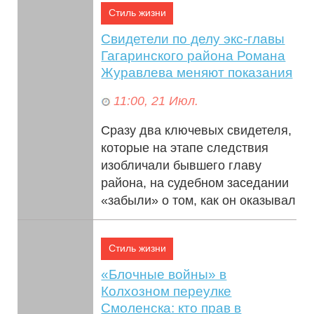
Стиль жизни
Свидетели по делу экс-главы
Гагаринского района Романа
Журавлева меняют показания
11:00, 21 Июл.
Сразу два ключевых свидетеля,
которые на этапе следствия
изобличали бывшего главу
района, на судебном заседании
«забыли» о том, как он оказывал
на ни...
Стиль жизни
«Блочные войны» в
Колхозном переулке
Смоленска: кто прав в