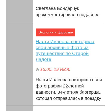
Светлана Бондарчук
прокомментировала недавнее
интервью Юлии Меньшовой.
Светская львица обратила
Экология и Здоровье
внимание на слова 55-летней
телеведущей о "молодящихс...
Настя Ивлеева повторила
свои архивные фото из
путешествия по Старой
Ладоге
16:00, 19 Июл.
Настя Ивлеева повторила свои
фотографии 22-летней
давности. 34-летняя блогерша,
которая отправилась в поездку
в Старую Ладогу со своей
мамой, вспомни...