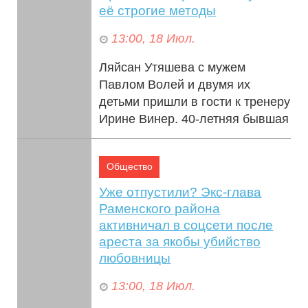
её строгие методы
13:00, 18 Июл.
Ляйсан Утяшева с мужем
Павлом Волей и двумя их
детьми пришли в гости к тренеру
Ирине Винер. 40-летняя бывшая
гимнастка показала кадры из
особняка сво...
Общество
Уже отпустили? Экс-глава
Раменского района
активничал в соцсети после
ареста за якобы убийство
любовницы
13:00, 18 Июл.