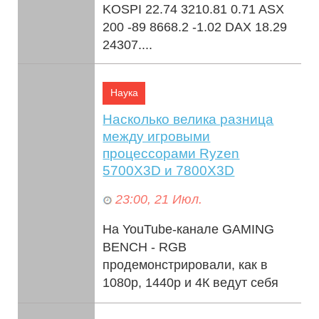
KOSPI 22.74 3210.81 0.71 ASX
200 -89 8668.2 -1.02 DAX 18.29
24307....
Наука
Насколько велика разница
между игровыми
процессорами Ryzen
5700X3D и 7800X3D
23:00, 21 Июл.
На YouTube-канале GAMING
BENCH - RGB
продемонстрировали, как в
1080р, 1440р и 4К ведут себя
5700Х3D и 7800Х3D. Тестовый
стенд включал матплату