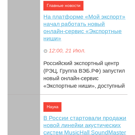
Главные новости
На платформе «Мой экспорт»
начал работать новый
онлайн-сервис «Экспортные
ниши»
12:00, 21 Июл.
Российский экспортный центр
(РЭЦ, Группа ВЭБ.РФ) запустил
новый онлайн-сервис
«Экспортные ниши», доступный
на государственной цифровой
платформе «Мой...
Наука
В России стартовали продажи
новой линейки акустических
систем MusicHall SoundMaster