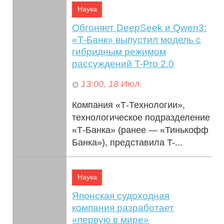
Наука
на персону...
Обгоняет DeepSeek и Qwen3:
«Т-Банк» выпустил модель с
гибридным режимом
рассуждений T-Pro 2.0
13:00, 18 Июл.
Компания «Т-Технологии»,
технологическое подразделение
«Т-Банка» (ранее — «Тинькофф
Банка»), представила T-...
Наука
Японская судоходная
компания разработает
«первую в мире»