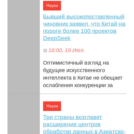
Наука
Бывший высокопоставленный
чиновник заявил, что Китай на
пороге более 100 проектов
DeepSeek
16:00, 19 Июл.
Оптимистичный взгляд на
будущее искусственного
интеллекта в Китае не обещает
ослабления конкуренции за
доминирование в передовых
технологиях. По слов...
Наука
Три страны возглавят
расширение центров
обработки данных в Азиатско-