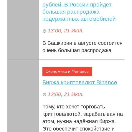
рублей. В России пройдет
большая распродажа
подержанных автомобилей
13:00, 21 Июл.
В Башкирии в августе состоится
очень большая распродажа
автомобилей, принадлежащих
должникам. Принять участие в
Экономика и Финансы
торгах может любой желающий.
Заявки п...
Биржа криптовалют Binance
12:00, 21 Июл.
Тому, кто хочет торговать
криптовалютой, зарабатывая на
этом, нужна надёжная биржа.
Это обеспечит спокойствие и