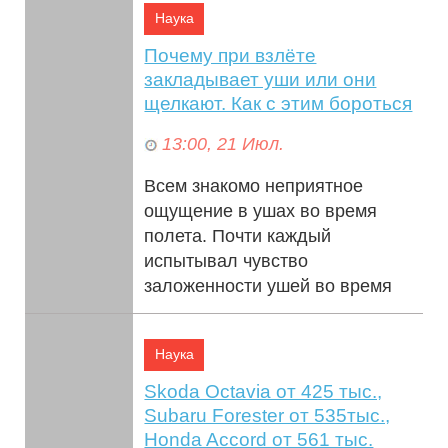
Наука
Почему при взлёте
закладывает уши или они
щелкают. Как с этим бороться
13:00, 21 Июл.
Всем знакомо неприятное
ощущение в ушах во время
полета. Почти каждый
испытывал чувство
заложенности ушей во время
взлёта или посадки самолёта.
Это н...
Наука
Skoda Octavia от 425 тыс.,
Subaru Forester от 535тыс.,
Honda Accord от 561 тыс.