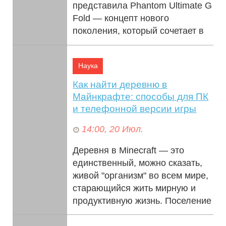
представила Phantom Ultimate G
Fold — концепт нового
поколения, который сочетает в
себе смелые инженерные
решения и флагман...
Наука
Как найти деревню в
Майнкрафте: способы для ПК
и телефонной версии игры
14:00, 20 Июл.
Деревня в Minecraft — это
единственный, можно сказать,
живой "организм" во всем мире,
старающийся жить мирную и
продуктивную жизнь. Поселение
развива...