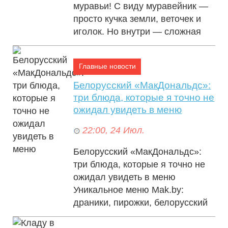
муравьи! С виду муравейник —
просто кучка земли, веточек и
05:00, 25 Июл.
иголок. Но внутри — сложная
биосис...
Главные новости
Белорусский «MaкДональдс»:
три блюда, которые я точно не
ожидал увидеть в меню
22:00, 24 Июл.
«Почему он не в колонии?»: Известный
Белорусский «MaкДональдс»:
адвокат возмущена «щадящим» условным
три блюда, которые я точно не
сроком для Навального
ожидал увидеть в меню
Уникальное меню Mak.by:
драники, пирожки, белорусский
бургер. Чем отли...