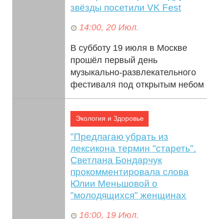
звёзды посетили VK Fest
14:00, 20 Июл.
В субботу 19 июля в Москве
прошёл первый день
музыкально-развлекательного
фестиваля под открытым небом
VK Fest. Дождливая погода не
помешала событию ...
Экология и Здоровье
"Предлагаю убрать из
лексикона термин "стареть".
Светлана Бондарчук
прокомментировала слова
Юлии Меньшовой о
"молодящихся" женщинах
16:00, 19 Июл.