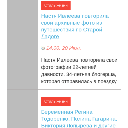
Стиль жизни
Настя Ивлеева повторила
свои архивные фото из
путешествия по Старой
Ладоге
14:00, 20 Июл.
Настя Ивлеева повторила свои
фотографии 22-летней
давности. 34-летняя блогерша,
которая отправилась в поездку
в Старую Ладогу со своей
мамой, вспомни...
Стиль жизни
Беременная Регина
Тодоренко, Полина Гагарина,
Виктория Лопырёва и другие