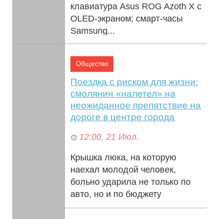
клавиатура Asus ROG Azoth X с
OLED-экраном; смарт-часы
Samsung...
Общество
Поездка с риском для жизни:
смолянин «налетел» на
неожиданное препятствие на
дороге в центре города
12:00, 21 Июл.
Крышка люка, на которую
наехал молодой человек,
больно ударила не только по
авто, но и по бюджету
горожанина. Максим, герой
нашей истории, — об...