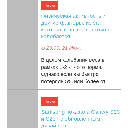
Наука
Gigaby...
Физическая активность и
другие факторы, из-за
которых ваш вес постоянно
колеблется
23:00, 21 Июл.
В целом колебания веса в
рамках 1-2 кг - это норма.
Однако если вы быстро
потеряли 5% или более от
массы тела, то лучше посетить
врача: это может ука...
Наука
Samsung показала Galaxy S23
и S23+ с обновленным
дизайном