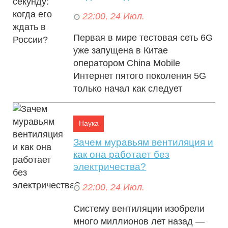
22:00, 24 Июл.
Первая в мире тестовая сеть 6G
05:00, 25 Июл.
уже запущена в Китае
оператором China Mobile
Интернет пятого поколения 5G
только начал как следует
приживаться, а в Ки...
Наука
Зачем муравьям вентиляция и
как она работает без
Уже отпустили? Экс-глава Раменского
электричества?
района активничал в соцсети после ареста
22:00, 24 Июл.
за якобы убийство любовницы
Систему вентиляции изобрели
много миллионов лет назад —