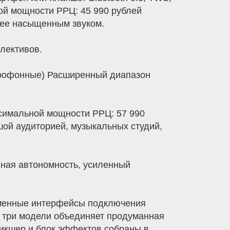
ой мощности РРЦ: 45 990 рублей
лее насыщенным звуком.
лективов.
крофонные) Расширенный диапазон
симальной мощности РРЦ: 57 990
ой аудиторией, музыкальных студий,
нная автономность, усиленный
еменные интерфейсы подключения
 три модели объединяет продуманная
микшер и блок эффектов собраны в