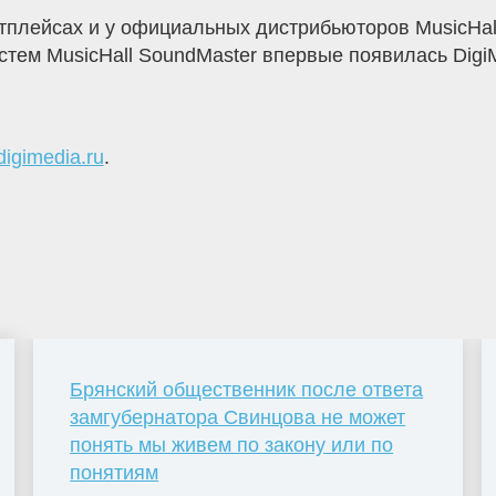
плейсах и у официальных дистрибьюторов MusicHall
стем MusicHall SoundMaster впервые появилась Digi
digimedia.ru
.
Брянский общественник после ответа
замгубернатора Свинцова не может
понять мы живем по закону или по
понятиям