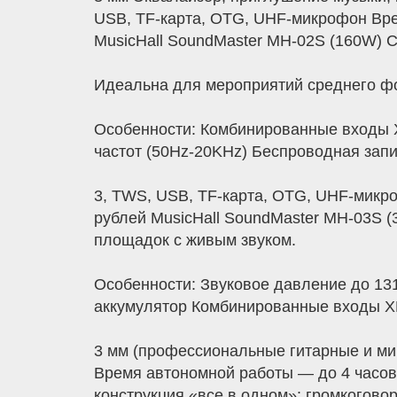
USB, TF-карта, OTG, UHF-микрофон Вре
MusicHall SoundMaster MH-02S (160W)
Идеальна для мероприятий среднего фо
Особенности: Комбинированные входы 
частот (50Hz-20KHz) Беспроводная запис
3, TWS, USB, TF-карта, OTG, UHF-микр
рублей MusicHall SoundMaster MH-03S 
площадок с живым звуком.
Особенности: Звуковое давление до 13
аккумулятор Комбинированные входы X
3 мм (профессиональные гитарные и м
Время автономной работы — до 4 часов
конструкция «все в одном»: громкогово