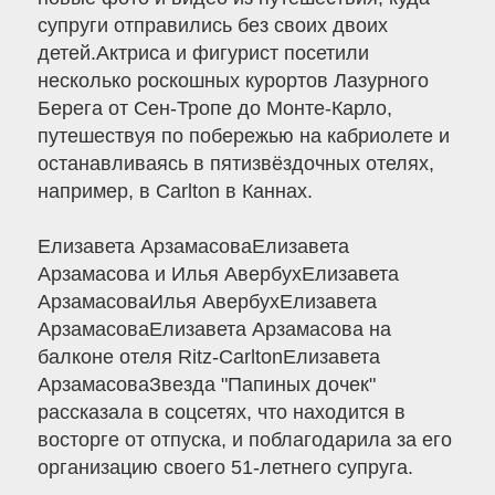
супруги отправились без своих двоих
детей.Актриса и фигурист посетили
несколько роскошных курортов Лазурного
Берега от Сен-Тропе до Монте-Карло,
путешествуя по побережью на кабриолете и
останавливаясь в пятизвёздочных отелях,
например, в Carlton в Каннах.
Елизавета АрзамасоваЕлизавета
Арзамасова и Илья АвербухЕлизавета
АрзамасоваИлья АвербухЕлизавета
АрзамасоваЕлизавета Арзамасова на
балконе отеля Ritz-CarltonЕлизавета
АрзамасоваЗвезда "Папиных дочек"
рассказала в соцсетях, что находится в
восторге от отпуска, и поблагодарила за его
организацию своего 51-летнего супруга.