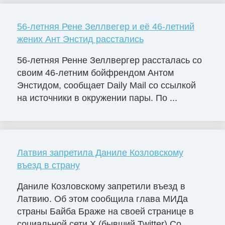
56-летняя Рене Зеллвегер и её 46-летний
жених Ант Энстид расстались
56-летняя Ренне Зеллвергер рассталась со
своим 46-летним бойфрендом Антом
Энстидом, сообщает Daily Mail со ссылкой
на источники в окружении пары. По ...
Латвия запретила Даниле Козловскому
въезд в страну
Даниле Козловскому запретили въезд в
Латвию. Об этом сообщила глава МИДа
страны Байба Браже на своей странице в
социальной сети X (бывший Twitter).Со...