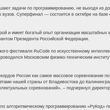
ешают задачи по программированию, не выходя из д
х вузов. Суперфинал — состоится в октябре на базе
ой и имеет богатый опыт организации масштабных м
антом Президента Российской Федерации.
кого фестиваля RuCode по искусственному интеллек
проводился Московским физико-техническим институ
екордов России как самое массовое соревнование п
тами нашей страны от Владивостока до Калинингра
еллектуальных соревнований», – подчеркнул директ
 по алгоритмическому программированию «РуКод» п