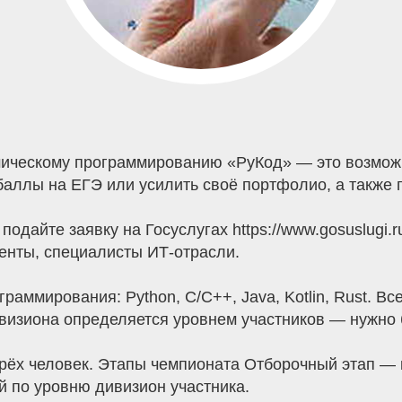
ческому программированию «РуКод» — это возможно
аллы на ЕГЭ или усилить своё портфолио, а также п
одайте заявку на Госуслугах https://www.gosuslugi.r
енты, специалисты ИТ-отрасли.
раммирования: Python, C/C++, Java, Kotlin, Rust. Вс
визиона определяется уровнем участников — нужно б
 трёх человек. Этапы чемпионата Отборочный этап —
 по уровню дивизион участника.