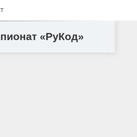
КТ
мпионат «РуКод»