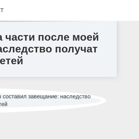
КТ
а части после моей
аследство получат
етей