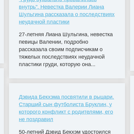
внутрь". Невестка Валерии Лиана
Шульгина рассказала о последствиях
неудачной пластики
27-летняя Лиана Шульгина, невестка
певицы Валении, подробно
рассказала своим подписчикам о
тяжелых последствиях неудачной
пластики груди, которую она...
Дэвида Бекхэма посвятили в рыцари.
Старший сын футболиста Бруклин, у
которого конфликт с родителями, его
не поздравил
50-летний Дэвид Бекхэм удостоился