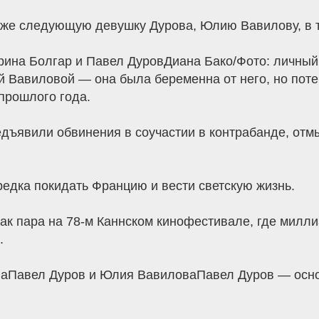
уже следующую девушку Дурова, Юлию Вавилову, в том
рина Болгар и Павел ДуровДиана Бако/Фото: личный
 Вавиловой — она была беременна от него, но потер
прошлого года.
едъявили обвинения в соучастии в контрабанде, от
редка покидать Францию и вести светскую жизнь.
к пара на 78-м Каннском кинофестивале, где милл
.
аПавел Дуров и Юлия ВавиловаПавел Дуров — осно