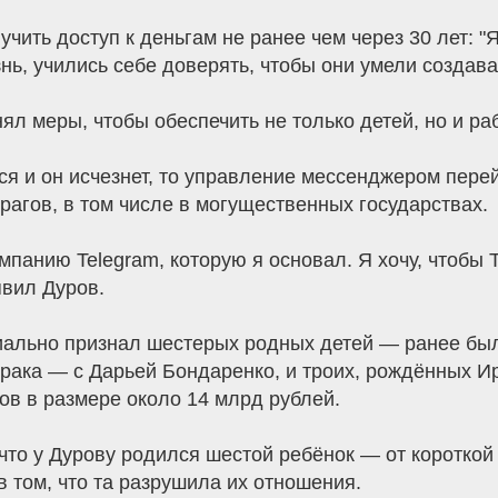
чить доступ к деньгам не ранее чем через 30 лет: "
ь, учились себе доверять, чтобы они умели создавать
ял меры, чтобы обеспечить не только детей, но и ра
тся и он исчезнет, то управление мессенджером пере
агов, в том числе в могущественных государствах.
омпанию Telegram, которую я основал. Я хочу, чтобы 
явил Дуров.
ально признал шестерых родных детей — ранее было
рака — с Дарьей Бондаренко, и троих, рождённых Ир
ов в размере около 14 млрд рублей.
что у Дурову родился шестой ребёнок — от короткой
в том, что та разрушила их отношения.