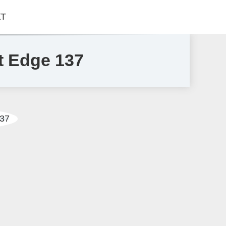
КТ
t Edge 137