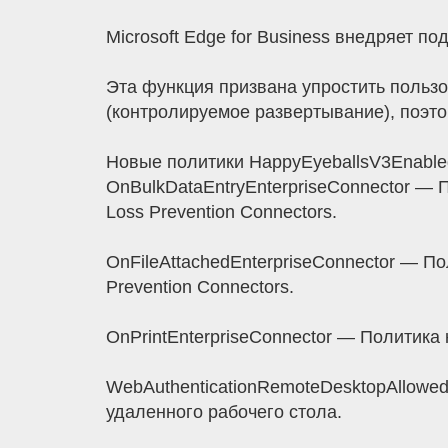
Microsoft Edge for Business внедряет по
Эта функция призвана упростить пользо
(контролируемое развертывание), поэто
Новые политики HappyEyeballsV3Enable
OnBulkDataEntryEnterpriseConnector — П
Loss Prevention Connectors.
OnFileAttachedEnterpriseConnector — По
Prevention Connectors.
OnPrintEnterpriseConnector — Политика к
WebAuthenticationRemoteDesktopAllowe
удаленного рабочего стола.