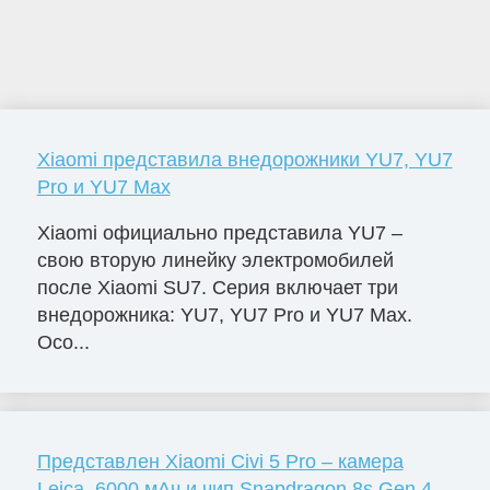
Xiaomi представила внедорожники YU7, YU7
Pro и YU7 Max
Xiaomi официально представила YU7 –
свою вторую линейку электромобилей
после Xiaomi SU7. Серия включает три
внедорожника: YU7, YU7 Pro и YU7 Max.
Осо...
Представлен Xiaomi Civi 5 Pro – камера
Leica, 6000 мАч и чип Snapdragon 8s Gen 4