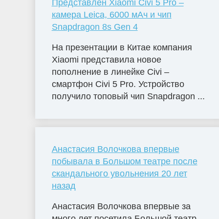
Представлен Xiaomi Civi 5 Pro –
камера Leica, 6000 мАч и чип
Snapdragon 8s Gen 4
На презентации в Китае компания
Xiaomi представила новое
пополнение в линейке Civi –
смартфон Civi 5 Pro. Устройство
получило топовый чип Snapdragon ...
Анастасия Волочкова впервые
побывала в Большом театре после
скандального увольнения 20 лет
назад
Анастасия Волочкова впервые за
много лет посетила Большой театр,