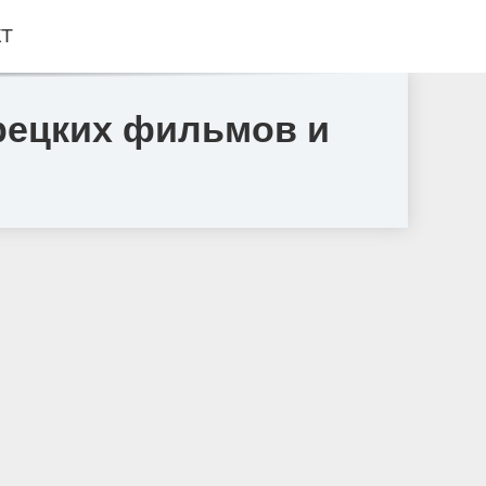
КТ
урецких фильмов и