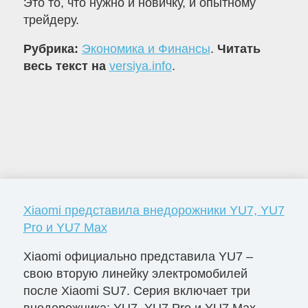
Это то, что нужно и новичку, и опытному
трейдеру.
Рубрика:
Экономика и Финансы
.
Читать
весь текст на
versiya.info
.
Xiaomi представила внедорожники YU7, YU7
Pro и YU7 Max
Xiaomi официально представила YU7 –
свою вторую линейку электромобилей
после Xiaomi SU7. Серия включает три
внедорожника: YU7, YU7 Pro и YU7 Max.